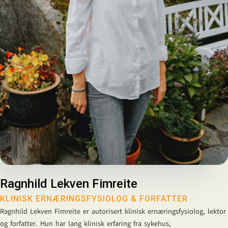
Ragnhild Lekven Fimreite
KLINISK ERNÆRINGSFYSIOLOG & FORFATTER
Ragnhild Lekven Fimreite er autorisert klinisk ernæringsfysiolog, lektor
og forfatter. Hun har lang klinisk erfaring fra sykehus,