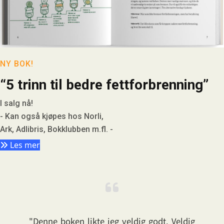
NY BOK!
“5 trinn til bedre fettforbrenning”
I salg nå!
- Kan også kjøpes hos Norli,
Ark, Adlibris, Bokklubben m.fl. -
Les mer
"Denne boken likte jeg veldig godt. Veldig